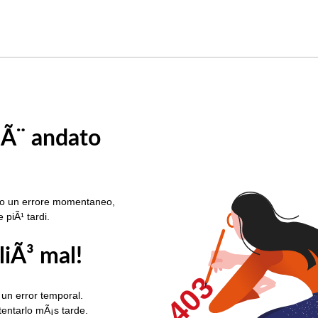
 Ã¨ andato
rato un errore momentaneo,
e piÃ¹ tardi.
liÃ³ mal!
403
 un error temporal.
ntentarlo mÃ¡s tarde.